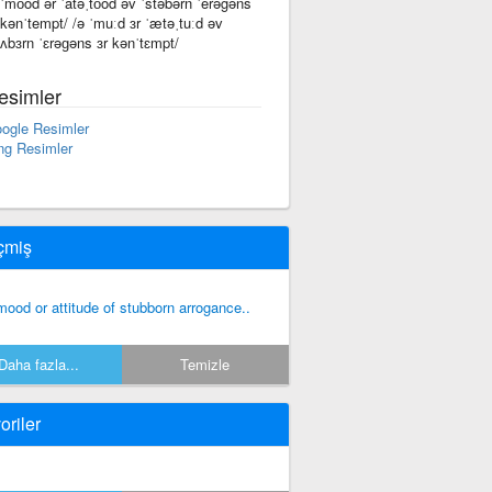
 ˈmo͞od ər ˈatəˌto͞od əv ˈstəbərn ˈerəgəns
 kənˈtempt/ /ə ˈmuːd ɜr ˈætəˌtuːd əv
tʌbɜrn ˈɛrəɡəns ɜr kənˈtɛmpt/
esimler
ogle Resimler
ng Resimler
çmiş
mood or attitude of stubborn arrogance..
Daha fazla...
Temizle
oriler