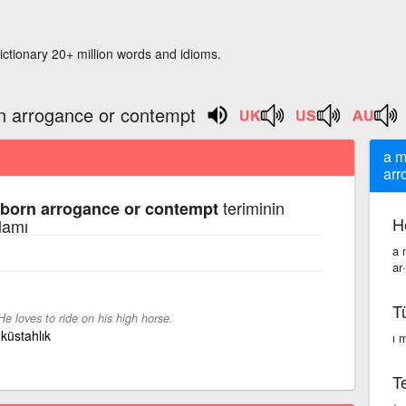
ictionary 20+ million words and idioms.
rn arrogance or contempt
a m
arr
teriminin
ubborn arrogance or contempt
H
lamı
a 
ar
T
He loves to ride on his high horse.
, küstahlık
ı 
Te