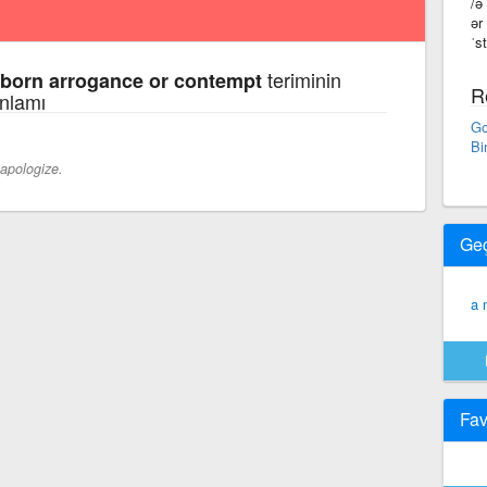
/ə
ər
ˈs
teriminin
ubborn arrogance or contempt
R
anlamı
Go
Bi
apologize.
Ge
a 
Fav