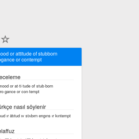
ood or attitude of stubborn
ogance or contempt
eceleme
mood or at·ti·tude of stub·born
·ro·gance or con·tempt
ürkçe nasıl söylenir
mud ır ätıtud ıv stʌbırn erıgıns ır kıntempt
laffuz