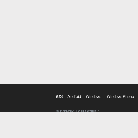
iOS
Android
Windows
WindowsPhone
© 1999-2026 Sesli Sözlük™
20 dilde online sözlük. 20 milyondan fazla sözcük ve anl
kelimesi. Yazım Türkçeleştirici ile hatalı Türkçe metinl
İngilizce kelime haznenizi arttıracak kelime oyunları. 
seslendirilişini otomatik dinlemek için ayarlardan isteğin