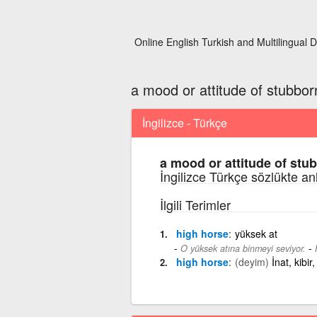
Online English Turkish and Multilingual D
a mood or attitude of stubbo
İngilizce - Türkçe
a mood or attitude of st
İngilizce Türkçe sözlükte an
İlgili Terimler
high horse
yüksek at
-
O yüksek atına binmeyi seviyor.
high horse
(deyim)
İnat, kibir