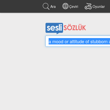
Ara
Çeviri
Oyunlar