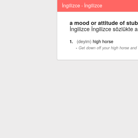
İngilizce - İngilizce
a mood or attitude of st
İngilizce İngilizce sözlükte 
(deyim)
high horse
Get down off your high horse and 