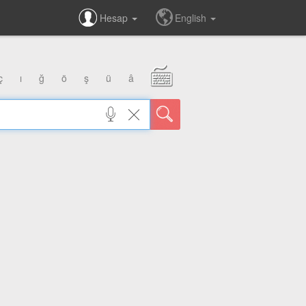
Hesap
English
ç
ı
ğ
ö
ş
ü
â