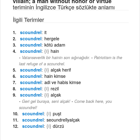
villain; a man without honor or virtue
teriminin İngilizce Türkçe sözlükte anlamı
İlgili Terimler
scoundrel
it
scoundrel
hergele
scoundrel
kötü adam
scoundrel
{i}
hain
-
Vatanseverlik bir hainin son sığınağıdır.
Patriotism is the
last refuge of a scoundrel.
scoundrel
{i}
alçak herif
scoundrel
hain kimse
scoundrel
adi ve habis kimse
scoundrel
{i}
rezil
scoundrel
{i}
alçak
-
Geri gel buraya, seni alçak!
Come back here, you
scoundrel!
scoundrel
{i}
puşt
scoundrel
seoundrellyalçak
scoundrel
{i}
dürzü