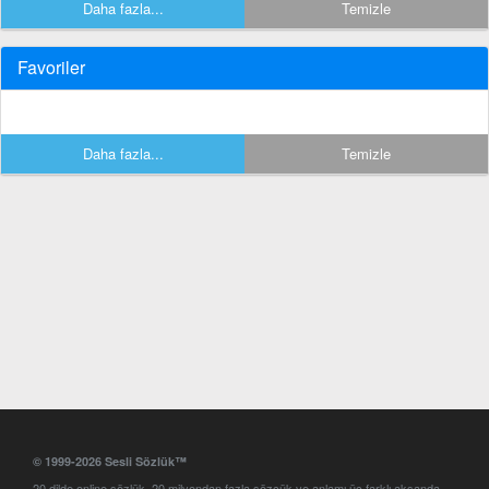
Daha fazla...
Temizle
Favoriler
Daha fazla...
Temizle
© 1999-2026 Sesli Sözlük™
20 dilde online sözlük. 20 milyondan fazla sözcük ve anlamı üç farklı aksanda