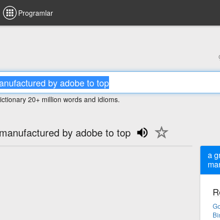
Programlar
ictionary 20+ million words and idioms.
 manufactured by adobe to top
a g
man
R
Go
Bi