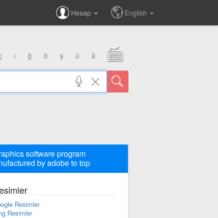
Hesap
English
ç
ı
ğ
ö
ş
ü
â
raphics software program
ufactured by adobe to top
esimler
ogle Resimler
ng Resimler