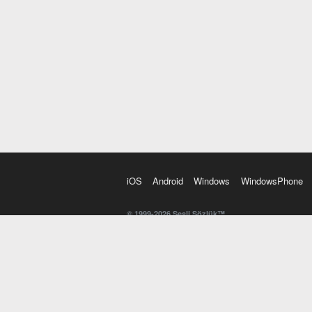
iOS
Android
Windows
WindowsPhone
© 1999-2026 Sesli Sözlük™
20 dilde online sözlük. 20 milyondan fazla sözcük ve anl
kelimesi. Yazım Türkçeleştirici ile hatalı Türkçe metinl
İngilizce kelime haznenizi arttıracak kelime oyunları. 
seslendirilişini otomatik dinlemek için ayarlardan isteğin