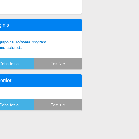
çmiş
graphics software program
nufactured..
Daha fazla...
Temizle
oriler
Daha fazla...
Temizle