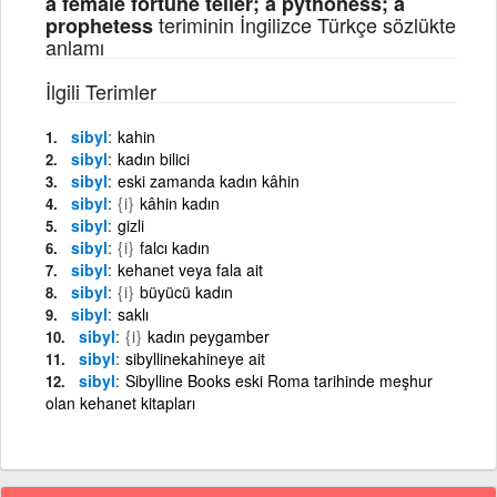
a female fortune teller; a pythoness; a
teriminin İngilizce Türkçe sözlükte
prophetess
anlamı
İlgili Terimler
sibyl
kahin
sibyl
kadın bilici
sibyl
eski zamanda kadın kâhin
sibyl
{i}
kâhin kadın
sibyl
gizli
sibyl
{i}
falcı kadın
sibyl
kehanet veya fala ait
sibyl
{i}
büyücü kadın
sibyl
saklı
sibyl
{i}
kadın peygamber
sibyl
sibyllinekahineye ait
sibyl
Sibylline Books eski Roma tarihinde meşhur
olan kehanet kitapları