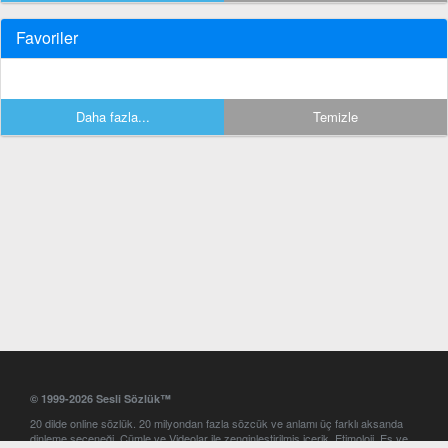
Favoriler
Daha fazla...
Temizle
© 1999-2026 Sesli Sözlük™
20 dilde online sözlük. 20 milyondan fazla sözcük ve anlamı üç farklı aksanda
dinleme seçeneği. Cümle ve Videolar ile zenginleştirilmiş içerik. Etimoloji, Eş ve