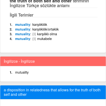
teriminin
the truth of both self and other
İngilizce Türkçe sözlükte anlamı
İlgili Terimler
mutuality
karşılıklılık
mutuality
karşılıklılık/ortaklık
mutuality
{i}
karşılıklı olma
mutuality
{i}
mukabele
İngilizce - İngilizce
mutuality
a disposition in relatedness that allows for the truth of both
self and other