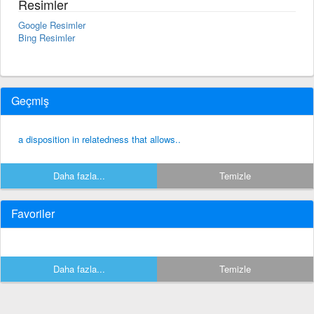
Resimler
Google Resimler
Bing Resimler
Geçmiş
a disposition in relatedness that allows..
Daha fazla...
Temizle
Favoriler
Daha fazla...
Temizle