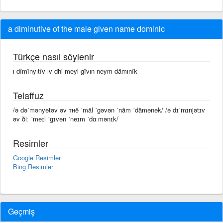
a diminutive of the male given name dominic
Türkçe nasıl söylenir
ı dîmînyıtîv ıv dhi meyl gîvın neym dämınîk
Telaffuz
/ə dəˈmənyətəv əv ᴛʜē ˈmāl ˈgəvən ˈnām ˈdämənək/ /ə dɪˈmɪnjətɪv
əv ðiː ˈmeɪl ˈɡɪvən ˈneɪm ˈdɑːmənɪk/
Resimler
Google Resimler
Bing Resimler
Geçmiş