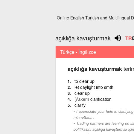
Online English Turkish and Multilingual D
açıklığa kavuşturmak
Türkçe - İngilizce
terim
açıklığa kavuşturmak
to clear up
let daylight into smth
clear up
(Askeri)
clarification
clarify
I appreciate your help in clarifying 
minnettarım.
Trading partners are leaning on Jap
politikasını açıklığa kavuşturmak iç