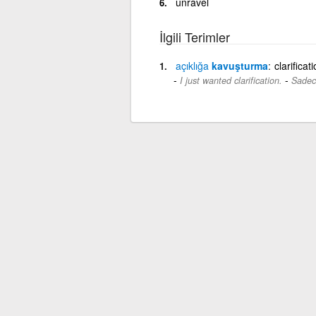
unravel
İlgili Terimler
açıklığa
kavuşturma
clarificat
-
I just wanted clarification.
Sadece