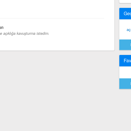
Ge
ion
aç
 açıklığa kavuşturma istedim.
Fav