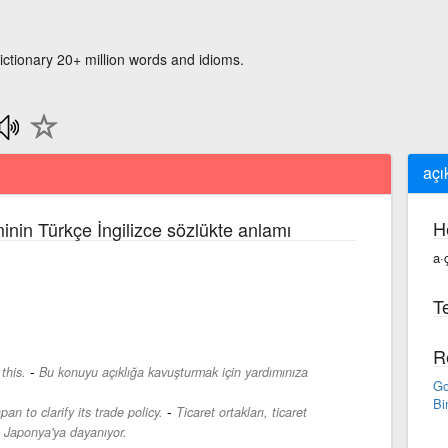
ictionary 20+ million words and idioms.
açı
H
inin Türkçe İngilizce sözlükte anlamı
a·
Te
R
-
this.
Bu konuyu açıklığa kavuşturmak için yardımınıza
Go
Bi
-
an to clarify its trade policy.
Ticaret ortakları, ticaret
in Japonya'ya dayanıyor.