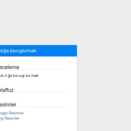
klığa kavuşturmak
eceleme
çık·lı·ğa ka·vuş·tur·mak
laffuz
esimler
ogle Resimler
ng Resimler