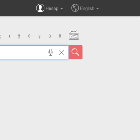
Hesap
English
ç
ı
ğ
ö
ş
ü
â