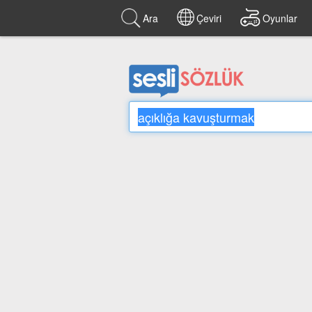
Ara
Çeviri
Oyunlar