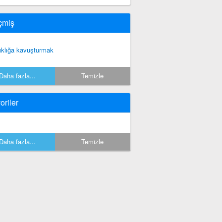
çmiş
ıklığa kavuşturmak
Daha fazla...
Temizle
oriler
Daha fazla...
Temizle