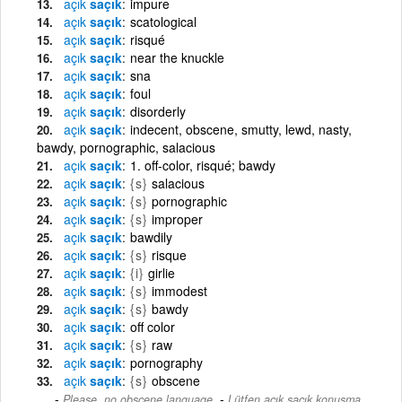
açık
saçık
impure
açık
saçık
scatological
açık
saçık
risqué
açık
saçık
near the knuckle
açık
saçık
sna
açık
saçık
foul
açık
saçık
disorderly
açık
saçık
indecent, obscene, smutty, lewd, nasty,
bawdy, pornographic, salacious
açık
saçık
1. off-color, risqué; bawdy
açık
saçık
{s}
salacious
açık
saçık
{s}
pornographic
açık
saçık
{s}
improper
açık
saçık
bawdily
açık
saçık
{s}
risque
açık
saçık
{i}
girlie
açık
saçık
{s}
immodest
açık
saçık
{s}
bawdy
açık
saçık
off color
açık
saçık
{s}
raw
açık
saçık
pornography
açık
saçık
{s}
obscene
-
Please, no obscene language.
Lütfen açık saçık konuşma.