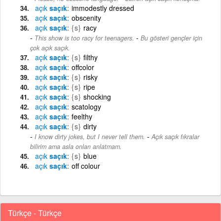
açık
saçık
immodestly dressed
açık
saçık
obscenity
açık
saçık
{s}
racy
-
This show is too racy for teenagers.
Bu gösteri gençler için
çok açık saçık.
açık
saçık
{s}
filthy
açık
saçık
offcolor
açık
saçık
{s}
risky
açık
saçık
{s}
ripe
açık
saçık
{s}
shocking
açık
saçık
scatology
açık
saçık
feelthy
açık
saçık
{s}
dirty
-
I know dirty jokes, but I never tell them.
Açık saçık fıkralar
bilirim ama asla onları anlatmam.
açık
saçık
{s}
blue
açık
saçık
off colour
Türkçe - Türkçe