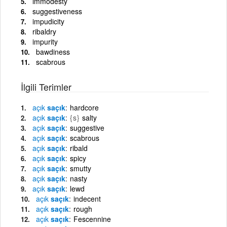
immodesty
suggestiveness
impudicity
ribaldry
impurity
bawdiness
scabrous
İlgili Terimler
açık
saçık
hardcore
açık
saçık
{s}
salty
açık
saçık
suggestive
açık
saçık
scabrous
açık
saçık
ribald
açık
saçık
spicy
açık
saçık
smutty
açık
saçık
nasty
açık
saçık
lewd
açık
saçık
indecent
açık
saçık
rough
açık
saçık
Fescennine