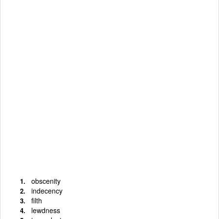
obscenity
indecency
filth
lewdness