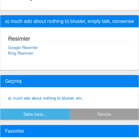
a) much ado about nothing b) bluster, empty talk, nonsense
Resimler
Google Resimler
Bing Resimler
Geçmiş
a) much ado about nothing b) bluster, em..
Daha fazla...
Temizle
Favoriler