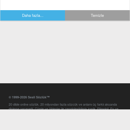
Daha fazla...
Temizle
© 1999-2026 Sesli Sözlük™
20 dilde online sözlük. 20 milyondan fazla sözcük ve anlamı üç farklı aksanda
dinleme seçeneği. Cümle ve Videolar ile zenginleştirilmiş içerik. Etimoloji, Eş ve
Zıt anlamlar, kelime okunuşları ve günün kelimesi. Yazım Türkçeleştirici ile hatalı
Türkçe metinleri düzeltme. iOS, Android ve Windows mobil platformlarda online
ve offline sözlük programları. Sesli Sözlük garantisinde Profesyonel çeviri
hizmetleri. İngilizce kelime haznenizi arttıracak kelime oyunları. Ayarlar