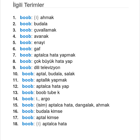
İlgili Terimler
boob
{i}
ahmak
boob
budala
boob
çuvallamak
boob
avanak
boob
enayi
boob
gaf
boob
aptalca hata yapmak
boob
çok büyük hata yap
boob
dili televizyon
boob
aptal, budala, salak
boob
aptallık yapmak
boob
aptalca hata yap
boob
boob tube k
boob
i., argo
boob
(isim) aptalca hata, dangalak, ahmak
boob
budala kimse
boob
aptal kimse
boob
{i}
aptalca hata