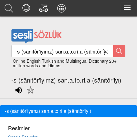
Online English Turkish and Multilingual Dictionary 20+
million words and idioms.
-s (sänıtôr'iyımz) san.a.to.ri.a (sänıtôr'iyı)
-s (sänıtôr'iyımz) san.a.to.ri.a (sänıtôr'iyı)
Resimler
Google Resimler