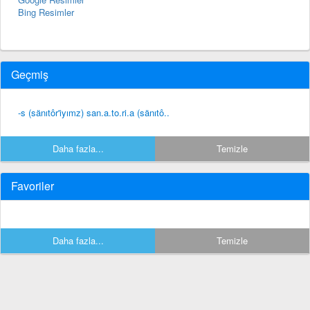
Bing Resimler
Geçmiş
-s (sänıtôr'iyımz) san.a.to.ri.a (sänıtô..
Daha fazla...
Temizle
Favoriler
Daha fazla...
Temizle