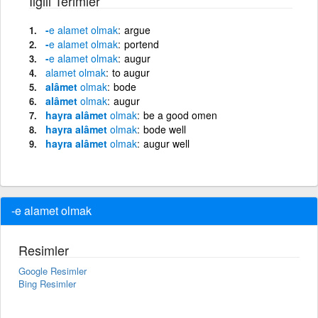
İlgili Terimler
-
e
alamet
olmak
argue
-
e
alamet
olmak
portend
-
e
alamet
olmak
augur
alamet
olmak
to augur
al
â
met
olmak
bode
al
â
met
olmak
augur
hayra
al
â
met
olmak
be a good omen
hayra
al
â
met
olmak
bode well
hayra
al
â
met
olmak
augur well
-e alamet olmak
Resimler
Google Resimler
Bing Resimler