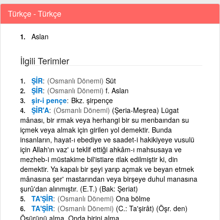
Türkçe - Türkçe
Aslan
İlgili Terimler
ŞİR
(Osmanlı Dönemi)
Süt
ŞİR
(Osmanlı Dönemi)
f. Aslan
şir-i pençe
Bkz. şirpençe
ŞİR'A
(Osmanlı Dönemi)
(Şeria-Meşrea) Lügat
mânası, bir ırmak veya herhangi bir su menbaından su
içmek veya almak için girilen yol demektir. Bunda
insanların, hayat-ı ebediye ve saadet-i hakikiyeye vusulü
için Allah'ın vaz' u teklif ettiği ahkâm-ı mahsusaya ve
mezheb-i müstakime bil'istiare ıtlak edilmiştir ki, din
demektir. Ya kapalı bir şeyi yarıp açmak ve beyan etmek
mânasına şer' mastarından veya birşeye duhul manasına
şurû'dan alınmıştır. (E.T.) (Bak: Şeriat)
TA'ŞİR
(Osmanlı Dönemi)
Ona bölme
TA'ŞİR
(Osmanlı Dönemi)
(C.: Ta'şirât) (Öşr. den)
Öşürünü alma. Onda birini alma