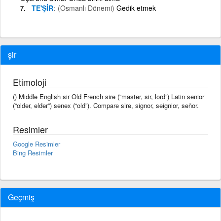
TE'ŞİR
(Osmanlı Dönemi)
Gedik etmek
şir
Etimoloji
() Middle English sir Old French sire (“master, sir, lord”) Latin senior
(“older, elder”) senex (“old”). Compare sire, signor, seignior, señor.
Resimler
Google Resimler
Bing Resimler
Geçmiş