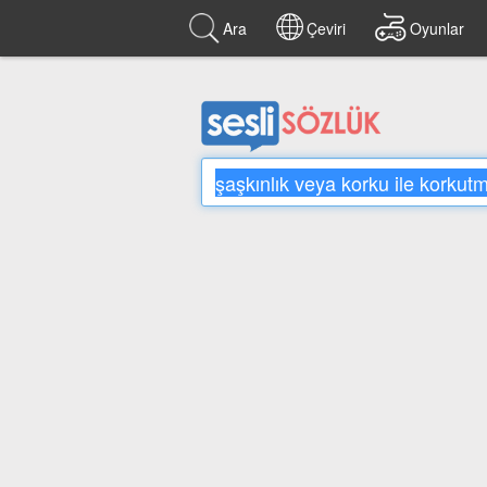
Ara
Çeviri
Oyunlar