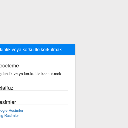
kınlık veya korku ile korkutmak
eceleme
ş·kın·lık ve·ya kor·ku i·le kor·kut·mak
laffuz
esimler
ogle Resimler
ng Resimler