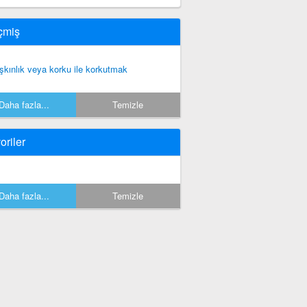
çmiş
şkınlık veya korku ile korkutmak
Daha fazla...
Temizle
oriler
Daha fazla...
Temizle