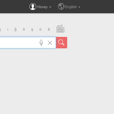
Hesap
English
ç
ı
ğ
ö
ş
ü
â