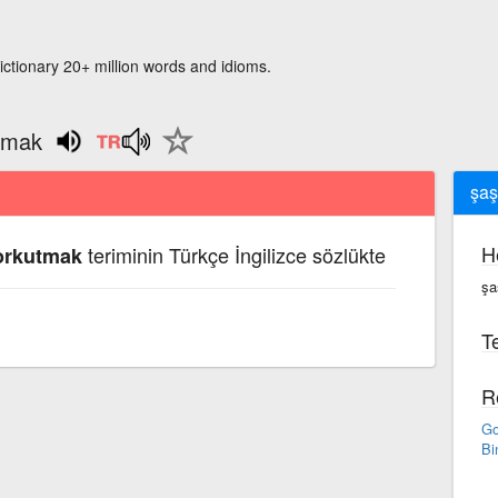
ictionary 20+ million words and idioms.
utmak
şaş
H
teriminin Türkçe İngilizce sözlükte
korkutmak
şa
Te
R
Go
Bi