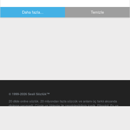
Daha fazla...
Temizle
© 1999-2026 Sesli Sözlük™
20 dilde online sözlük. 20 milyondan fazla sözcük ve anlamı üç farklı aksanda
dinleme seçeneği. Cümle ve Videolar ile zenginleştirilmiş içerik. Etimoloji, Eş ve
Zıt anlamlar, kelime okunuşları ve günün kelimesi. Yazım Türkçeleştirici ile hatalı
Türkçe metinleri düzeltme. iOS, Android ve Windows mobil platformlarda online
ve offline sözlük programları. Sesli Sözlük garantisinde Profesyonel çeviri
hizmetleri. İngilizce kelime haznenizi arttıracak kelime oyunları. Ayarlar
bölümünü kullarak çevirisini görmek istediğiniz sözlükleri seçme ve aynı