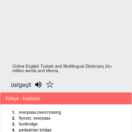
Online English Turkish and Multilingual Dictionary 20+
million words and idioms.
üstgeçit
Türkçe - İngilizce
overpass,overcrossing
flyover, overpass
footbridge
pedestrian bridge