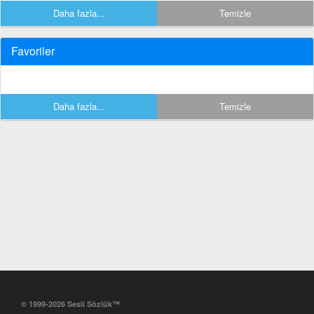
Daha fazla...
Temizle
Favoriler
Daha fazla...
Temizle
© 1999-2026 Sesli Sözlük™