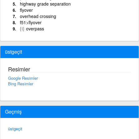
highway grade separation
flyover
overhead crossing
f51>flyover
{i}
overpass
üstgeçit
Resimler
Google Resimler
Bing Resimler
Geçmiş
üstgeçit