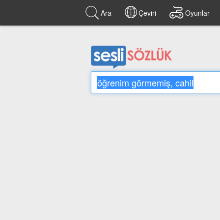
Ara
Çeviri
Oyunlar