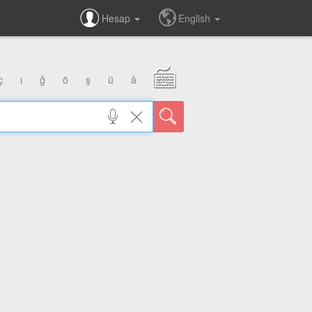
Hesap
English
ç
ı
ğ
ö
ş
ü
â