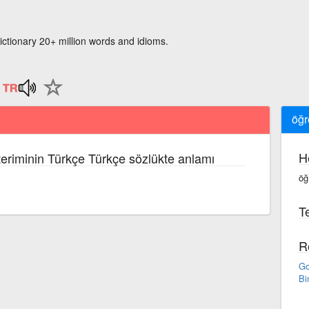
ictionary 20+ million words and idioms.
öğr
H
eriminin Türkçe Türkçe sözlükte anlamı
öğ
Te
R
Go
Bi