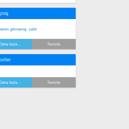
çmiş
renim görmemiş, cahil
Daha fazla...
Temizle
oriler
Daha fazla...
Temizle