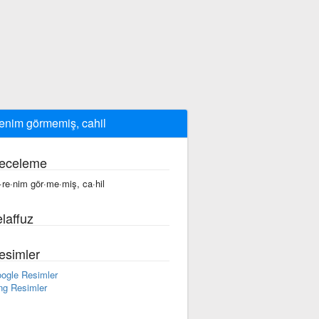
enim görmemiş, cahil
eceleme
·re·nim gör·me·miş, ca·hil
laffuz
esimler
ogle Resimler
ng Resimler