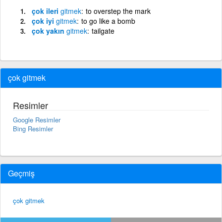
çok ileri
gitmek
to overstep the mark
çok iyi
gitmek
to go like a bomb
çok yakın
gitmek
tailgate
çok gitmek
Resimler
Google Resimler
Bing Resimler
Geçmiş
çok gitmek