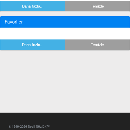
Daha fazla...
Temizle
Favoriler
Daha fazla...
Temizle
© 1999-2026 Sesli Sözlük™