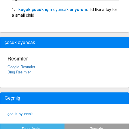
küçük çocuk için
oyuncak
arıyorum
I'd like a toy for
a small child
çocuk oyuncak
Resimler
Google Resimler
Bing Resimler
Geçmiş
çocuk oyuncak
Daha fazla...
Temizle