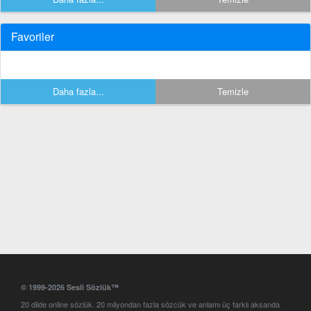
Favoriler
Daha fazla...
Temizle
© 1999-2026 Sesli Sözlük™
20 dilde online sözlük. 20 milyondan fazla sözcük ve anlamı üç farklı aksanda