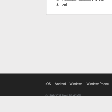
zel
iOS
Android
Windows
WindowsPhone
© 1999-2026 Sesli Sözlük™
20 dilde online sözlük. 20 milyondan fazla sözcük ve anl
kelimesi. Yazım Türkçeleştirici ile hatalı Türkçe metinl
İngilizce kelime haznenizi arttıracak kelime oyunları. 