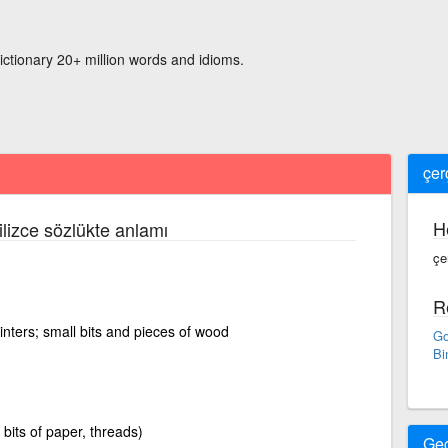
ictionary 20+ million words and idioms.
çer
H
ilizce sözlükte anlamı
çe
R
nters; small bits and pieces of wood
Go
Bi
 bits of paper, threads)
Ge