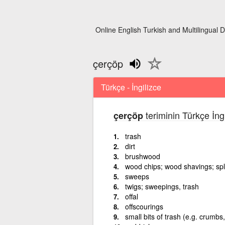
Online English Turkish and Multilingual D
çerçöp
Türkçe - İngilizce
teriminin Türkçe İng
çerçöp
trash
dirt
brushwood
wood chips; wood shavings; spli
sweeps
twigs; sweepings, trash
offal
offscourings
small bits of trash (e.g. crumbs,