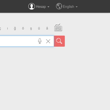
Hesap
English
ç
ı
ğ
ö
ş
ü
â