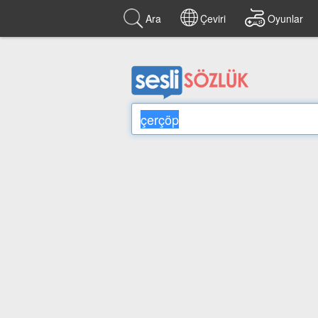
Ara
Çeviri
Oyunlar