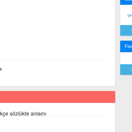
çe
Fav
s
rkçe sözlükte anlamı