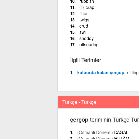
rubbish
{i}
crap
litter
twigs
crud
swill
shoddy
offsouring
İlgili Terimler
kalburda kalan çerçöp
sifting
Türkçe - Türkçe
teriminin Türkçe Tü
çerçöp
(Osmanlı Dönemi)
DAGAL
(Osmanlı Dönemi)
HUTÂM