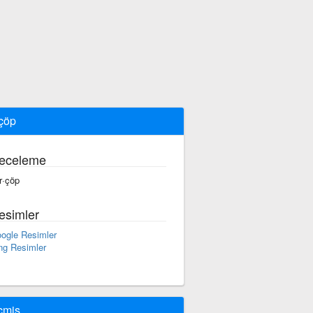
çöp
eceleme
r·çöp
esimler
ogle Resimler
ng Resimler
çmiş