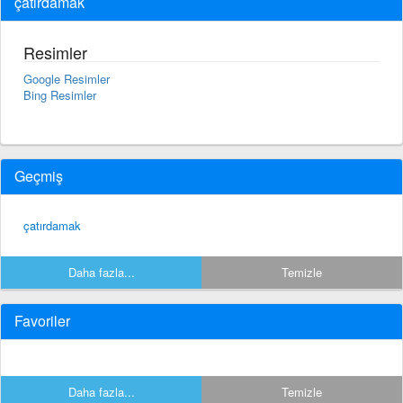
çatırdamak
Resimler
Google Resimler
Bing Resimler
Geçmiş
çatırdamak
Daha fazla...
Temizle
Favoriler
Daha fazla...
Temizle