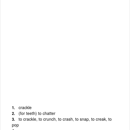
crackle
(for teeth) to chatter
to crackle, to crunch, to crash, to snap, to creak, to
pop