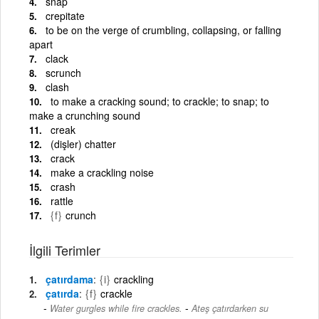
snap
crepitate
to be on the verge of crumbling, collapsing, or falling
apart
clack
scrunch
clash
to make a cracking sound; to crackle; to snap; to
make a crunching sound
creak
(dişler) chatter
crack
make a crackling noise
crash
rattle
{f}
crunch
İlgili Terimler
çatırdama
{i}
crackling
çatırda
{f}
crackle
-
Water gurgles while fire crackles.
Ateş çatırdarken su