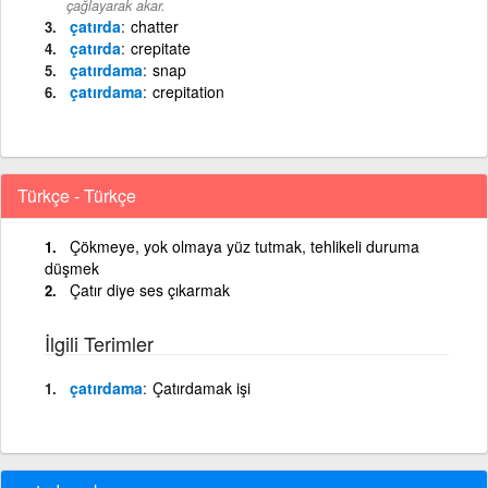
çağlayarak akar.
çatırda
chatter
çatırda
crepitate
çatırdama
snap
çatırdama
crepitation
Türkçe - Türkçe
Çökmeye, yok olmaya yüz tutmak, tehlikeli duruma
düşmek
Çatır diye ses çıkarmak
İlgili Terimler
çatırdama
Çatırdamak işi