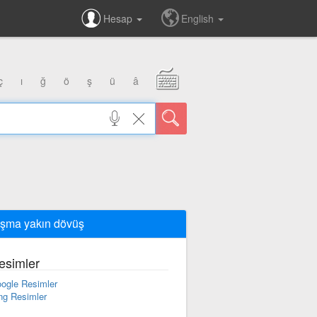
Hesap
English
ç
ı
ğ
ö
ş
ü
â
ışma yakın dövüş
esimler
ogle Resimler
ng Resimler