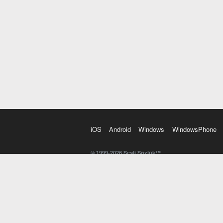
iOS
Android
Windows
WindowsPhone
© 1999-2026 Sesli Sözlük™
20 dilde online sözlük. 20 milyondan fazla sözcük ve anl
kelimesi. Yazım Türkçeleştirici ile hatalı Türkçe metinl
İngilizce kelime haznenizi arttıracak kelime oyunları. 
seslendirilişini otomatik dinlemek için ayarlardan isteğin