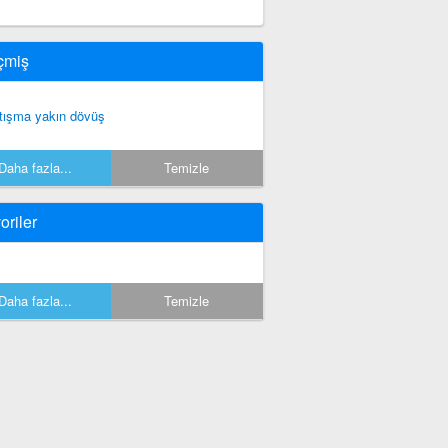
çmiş
tışma yakın dövüş
Daha fazla...
Temizle
oriler
Daha fazla...
Temizle