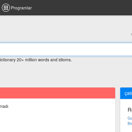
Programlar
ictionary 20+ million words and idioms.
çat
madı
R
Go
Bi