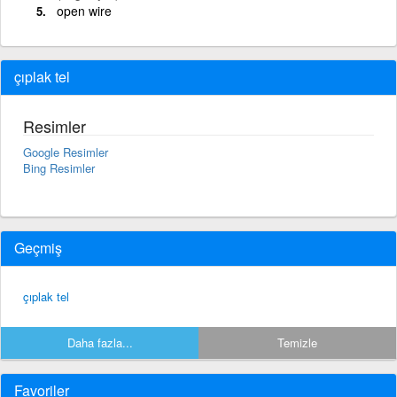
open wire
çıplak tel
Resimler
Google Resimler
Bing Resimler
Geçmiş
çıplak tel
Daha fazla...
Temizle
Favoriler