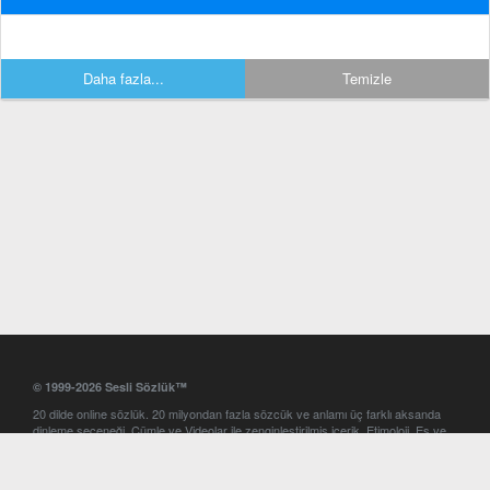
Daha fazla...
Temizle
© 1999-2026 Sesli Sözlük™
20 dilde online sözlük. 20 milyondan fazla sözcük ve anlamı üç farklı aksanda
dinleme seçeneği. Cümle ve Videolar ile zenginleştirilmiş içerik. Etimoloji, Eş ve
Zıt anlamlar, kelime okunuşları ve günün kelimesi. Yazım Türkçeleştirici ile hatalı
Türkçe metinleri düzeltme. iOS, Android ve Windows mobil platformlarda online
ve offline sözlük programları. Sesli Sözlük garantisinde Profesyonel çeviri