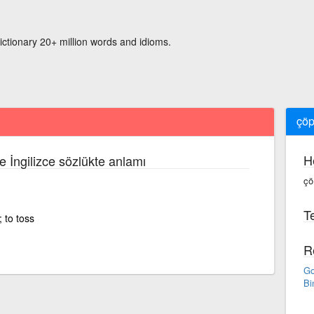
ictionary 20+ million words and idioms.
çöp
H
e İngilizce sözlükte anlamı
çö
Te
; to toss
R
Go
Bi