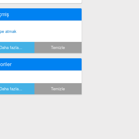
çmiş
pe atmak
Daha fazla...
Temizle
oriler
Daha fazla...
Temizle