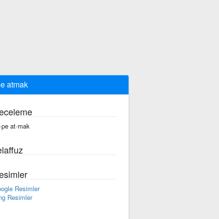
e atmak
eceleme
·pe at·mak
laffuz
esimler
ogle Resimler
ng Resimler