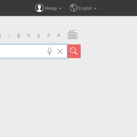
Hesap
English
ç
ı
ğ
ö
ş
ü
â