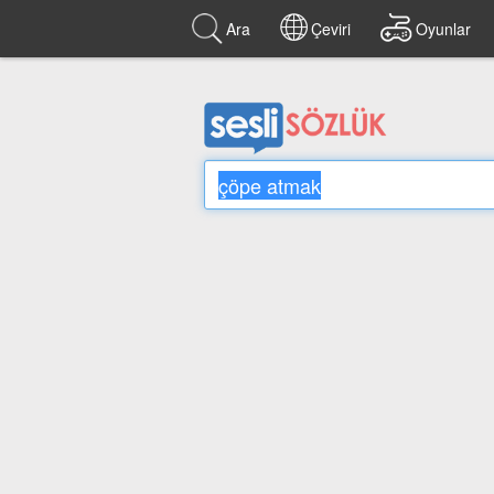
Ara
Çeviri
Oyunlar