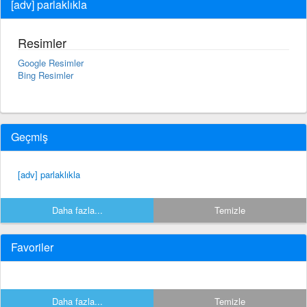
[adv] parlaklıkla
Resimler
Google Resimler
Bing Resimler
Geçmiş
[adv] parlaklıkla
Daha fazla...
Temizle
Favoriler
Daha fazla...
Temizle