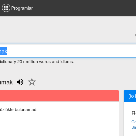
Programlar
ictionary 20+ million words and idioms.
anmak
(to
özlükte bulunamadı
R
Go
Bi