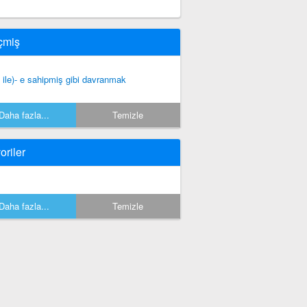
çmiş
o ile)- e sahipmiş gibi davranmak
Daha fazla...
Temizle
oriler
Daha fazla...
Temizle