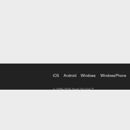
iOS
Android
Windows
WindowsPhone
© 1999-2026 Sesli Sözlük™
20 dilde online sözlük. 20 milyondan fazla sözcük ve anl
kelimesi. Yazım Türkçeleştirici ile hatalı Türkçe metinl
İngilizce kelime haznenizi arttıracak kelime oyunları. 
seslendirilişini otomatik dinlemek için ayarlardan isteğin