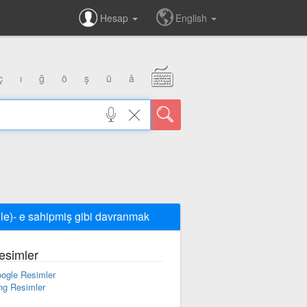
Hesap
English
ç
ı
ğ
ö
ş
ü
â
 ile)- e sahipmiş gibi davranmak
esimler
ogle Resimler
ng Resimler