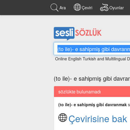
Ara
Çeviri
Oyunlar
Online English Turkish and Multilingual D
(to ile)- e sahipmiş gibi davr
sözlükte bulunamadı
(to ile)- e sahipmiş gibi davranmak
s
Çevirisine bak