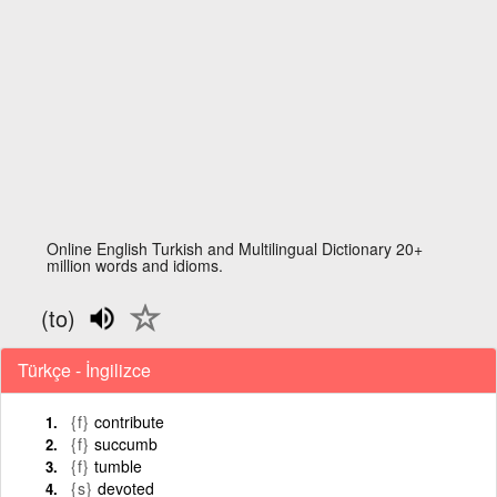
Online English Turkish and Multilingual Dictionary 20+
million words and idioms.
(to)
Türkçe - İngilizce
{f}
contribute
{f}
succumb
{f}
tumble
{s}
devoted