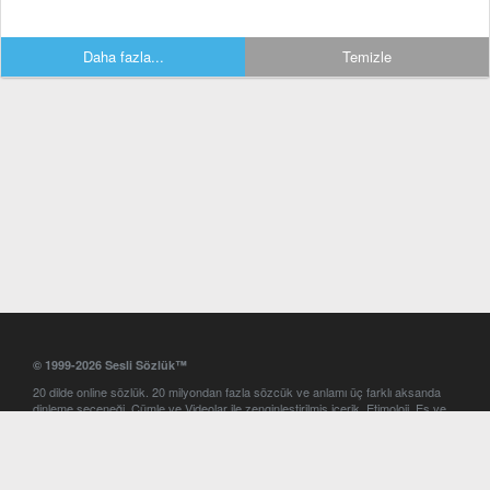
Daha fazla...
Temizle
© 1999-2026 Sesli Sözlük™
20 dilde online sözlük. 20 milyondan fazla sözcük ve anlamı üç farklı aksanda
dinleme seçeneği. Cümle ve Videolar ile zenginleştirilmiş içerik. Etimoloji, Eş ve
Zıt anlamlar, kelime okunuşları ve günün kelimesi. Yazım Türkçeleştirici ile hatalı
Türkçe metinleri düzeltme. iOS, Android ve Windows mobil platformlarda online
ve offline sözlük programları. Sesli Sözlük garantisinde Profesyonel çeviri
hizmetleri. İngilizce kelime haznenizi arttıracak kelime oyunları. Ayarlar