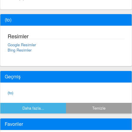
(to)
Resimler
Google Resimler
Bing Resimler
Geçmiş
(to)
Daha fazla...
Temizle
Favoriler