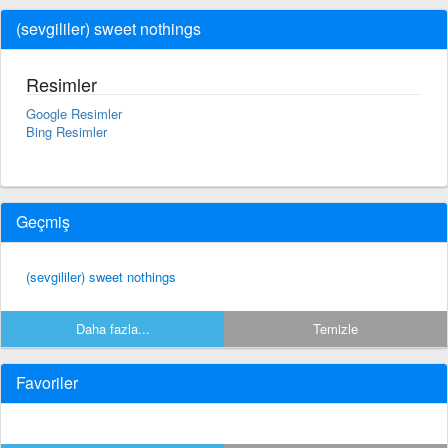
(sevgililer) sweet nothings
Resimler
Google Resimler
Bing Resimler
Geçmiş
(sevgililer) sweet nothings
Daha fazla...
Temizle
Favoriler