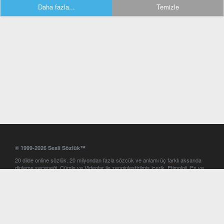
Daha fazla...
Temizle
© 1999-2026 Sesli Sözlük™
20 dilde online sözlük. 20 milyondan fazla sözcük ve anlamı üç farklı aksanda
dinleme seçeneği. Cümle ve Videolar ile zenginleştirilmiş içerik. Etimoloji, Eş ve
Zıt anlamlar, kelime okunuşları ve günün kelimesi. Yazım Türkçeleştirici ile hatalı
Türkçe metinleri düzeltme. iOS, Android ve Windows mobil platformlarda online
ve offline sözlük programları. Sesli Sözlük garantisinde Profesyonel çeviri
hizmetleri. İngilizce kelime haznenizi arttıracak kelime oyunları. Ayarlar
bölümünü kullarak çevirisini görmek istediğiniz sözlükleri seçme ve aynı
zamanda sözlüklerin gösterim sırasını ayarlama imkanı. Kelimelerin
seslendirilişini otomatik dinlemek için ayarlardan isteğiniz aksanı seçebilirsiniz.