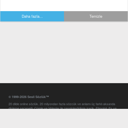
Daha fazla...
Temizle
© 1999-2026 Sesli Sözlük™
20 dilde online sözlük. 20 milyondan fazla sözcük ve anlamı üç farklı aksanda
dinleme seçeneği. Cümle ve Videolar ile zenginleştirilmiş içerik. Etimoloji, Eş ve
Zıt anlamlar, kelime okunuşları ve günün kelimesi. Yazım Türkçeleştirici ile hatalı
Türkçe metinleri düzeltme. iOS, Android ve Windows mobil platformlarda online
ve offline sözlük programları. Sesli Sözlük garantisinde Profesyonel çeviri
hizmetleri. İngilizce kelime haznenizi arttıracak kelime oyunları. Ayarlar