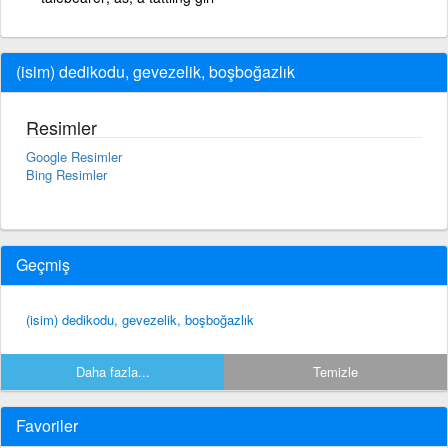
(isim) dedikodu, gevezelik, boşboğazlık
Resimler
Google Resimler
Bing Resimler
Geçmiş
(isim) dedikodu, gevezelik, boşboğazlık
Daha fazla...
Temizle
Favoriler