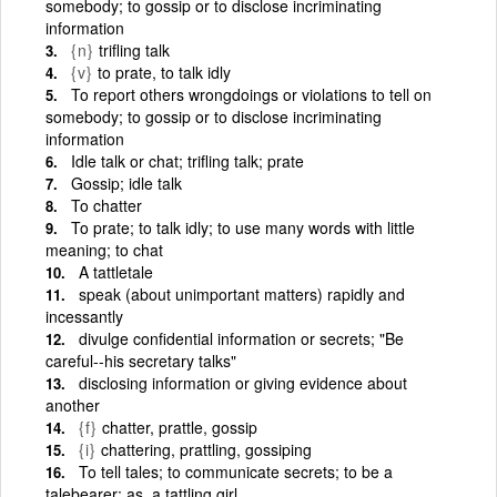
somebody; to gossip or to disclose incriminating
information
{n}
trifling talk
{v}
to prate, to talk idly
To report others wrongdoings or violations to tell on
somebody; to gossip or to disclose incriminating
information
Idle talk or chat; trifling talk; prate
Gossip; idle talk
To chatter
To prate; to talk idly; to use many words with little
meaning; to chat
A tattletale
speak (about unimportant matters) rapidly and
incessantly
divulge confidential information or secrets; "Be
careful--his secretary talks"
disclosing information or giving evidence about
another
{f}
chatter, prattle, gossip
{i}
chattering, prattling, gossiping
To tell tales; to communicate secrets; to be a
talebearer; as, a tattling girl