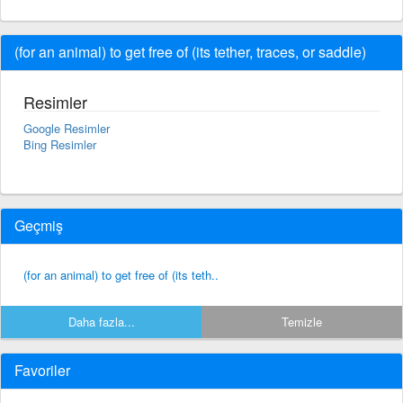
(for an animal) to get free of (its tether, traces, or saddle)
Resimler
Google Resimler
Bing Resimler
Geçmiş
(for an animal) to get free of (its teth..
Daha fazla...
Temizle
Favoriler