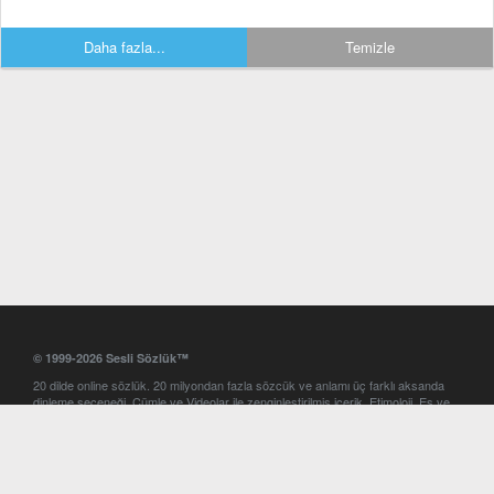
Daha fazla...
Temizle
© 1999-2026 Sesli Sözlük™
20 dilde online sözlük. 20 milyondan fazla sözcük ve anlamı üç farklı aksanda
dinleme seçeneği. Cümle ve Videolar ile zenginleştirilmiş içerik. Etimoloji, Eş ve
Zıt anlamlar, kelime okunuşları ve günün kelimesi. Yazım Türkçeleştirici ile hatalı
Türkçe metinleri düzeltme. iOS, Android ve Windows mobil platformlarda online
ve offline sözlük programları. Sesli Sözlük garantisinde Profesyonel çeviri
hizmetleri. İngilizce kelime haznenizi arttıracak kelime oyunları. Ayarlar
bölümünü kullarak çevirisini görmek istediğiniz sözlükleri seçme ve aynı