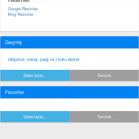
Google Resimler
Bing Resimler
Geçmiş
(düşünce, inanış, yargı vs.) koku derind..
Daha fazla...
Temizle
Favoriler
Daha fazla...
Temizle