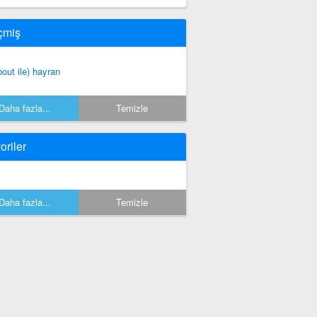
çmiş
bout ile) hayran
Daha fazla...
Temizle
oriler
Daha fazla...
Temizle