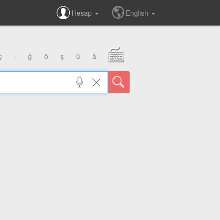
Hesap
English
ç
ı
ğ
ö
ş
ü
â