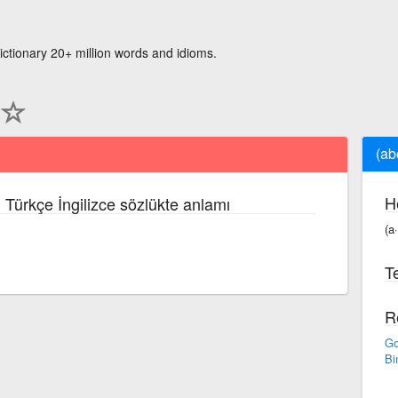
ictionary 20+ million words and idioms.
(ab
H
 Türkçe İngilizce sözlükte anlamı
(a
Te
R
Go
Bi