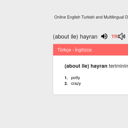
Online English Turkish and Multilingual D
(about ile) hayran
Türkçe - İngilizce
teriminin
(about ile) hayran
potty
crazy