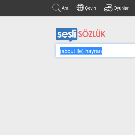
Ara
Çeviri
Oyunlar