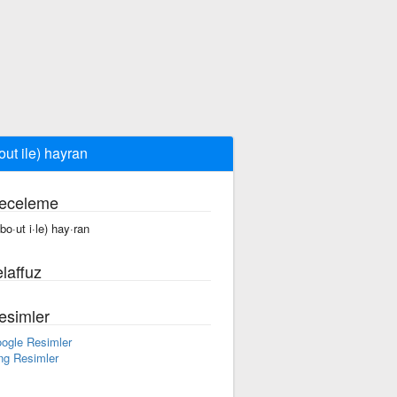
out ile) hayran
eceleme
·bo·ut i·le) hay·ran
laffuz
esimler
ogle Resimler
ng Resimler