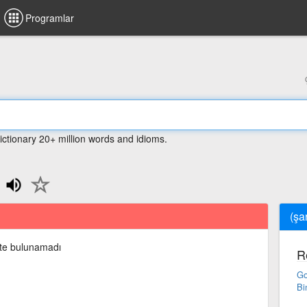
Programlar
ictionary 20+ million words and idioms.
(şa
te bulunamadı
R
Go
Bi