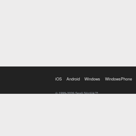
iOS
Android
Windows
WindowsPhone
© 1999-2026 Sesli Sözlük™
20 dilde online sözlük. 20 milyondan fazla sözcük ve anl
kelimesi. Yazım Türkçeleştirici ile hatalı Türkçe metinl
İngilizce kelime haznenizi arttıracak kelime oyunları. 
seslendirilişini otomatik dinlemek için ayarlardan isteğin