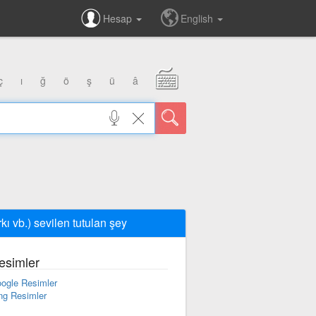
Hesap
English
ç
ı
ğ
ö
ş
ü
â
rkı vb.) sevilen tutulan şey
esimler
ogle Resimler
ng Resimler