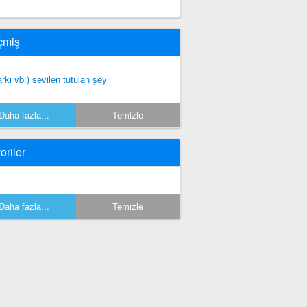
çmiş
arkı vb.) sevilen tutulan şey
Daha fazla...
Temizle
oriler
Daha fazla...
Temizle