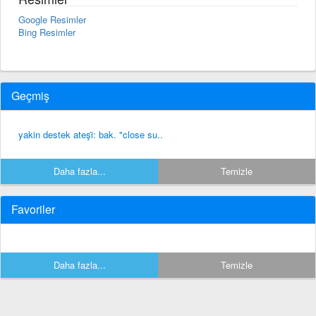
Google Resimler
Bing Resimler
Geçmiş
yakin destek ateşi̇: bak. "close su..
Daha fazla...
Temizle
Favoriler
Daha fazla...
Temizle