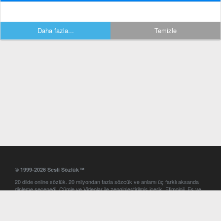
Daha fazla...
Temizle
© 1999-2026 Sesli Sözlük™
20 dilde online sözlük. 20 milyondan fazla sözcük ve anlamı üç farklı aksanda
dinleme seçeneği. Cümle ve Videolar ile zenginleştirilmiş içerik. Etimoloji, Eş ve
Zıt anlamlar, kelime okunuşları ve günün kelimesi. Yazım Türkçeleştirici ile hatalı
Türkçe metinleri düzeltme. iOS, Android ve Windows mobil platformlarda online
ve offline sözlük programları. Sesli Sözlük garantisinde Profesyonel çeviri
hizmetleri. İngilizce kelime haznenizi arttıracak kelime oyunları. Ayarlar