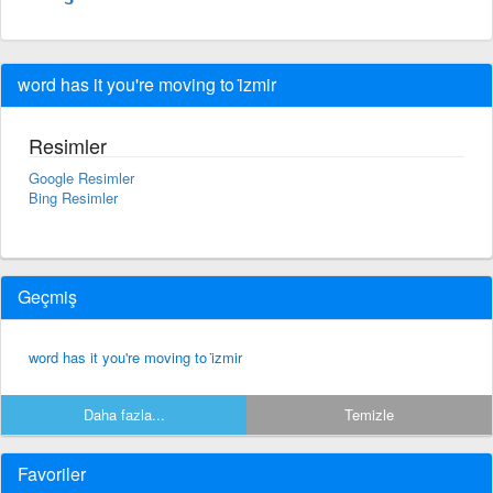
word has it you're moving to i̇zmir
Resimler
Google Resimler
Bing Resimler
Geçmiş
word has it you're moving to i̇zmir
Daha fazla...
Temizle
Favoriler