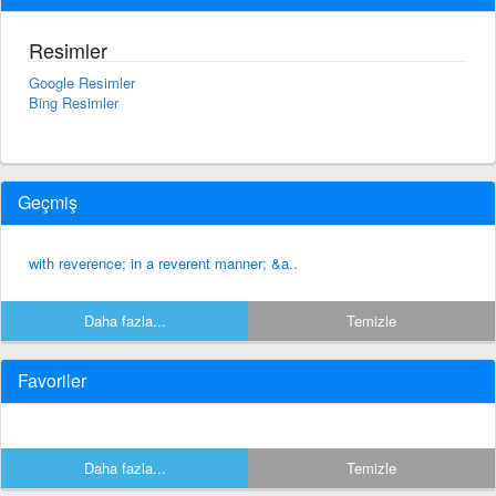
Resimler
Google Resimler
Bing Resimler
Geçmiş
with reverence; in a reverent manner; &a..
Daha fazla...
Temizle
Favoriler
Daha fazla...
Temizle