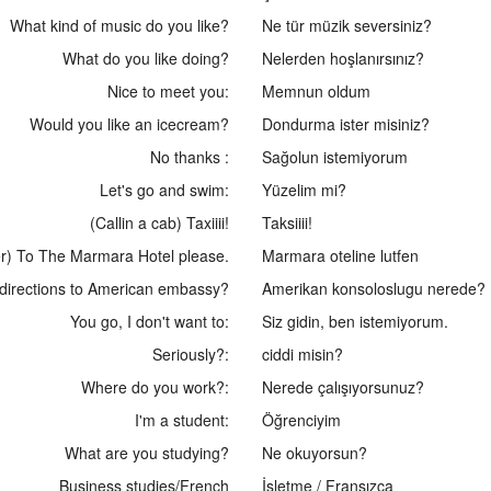
What kind of music do you like?
Ne tür müzik seversiniz?
What do you like doing?
Nelerden hoşlanırsınız?
Nice to meet you:
Memnun oldum
Would you like an icecream?
Dondurma ister misiniz?
No thanks :
Sağolun istemiyorum
Let's go and swim:
Yüzelim mi?
(Callin a cab) Taxiiii!
Taksiiii!
er) To The Marmara Hotel please.
Marmara oteline lutfen
 directions to American embassy?
Amerikan konsoloslugu nerede?
You go, I don't want to:
Siz gidin, ben istemiyorum.
Seriously?:
ciddi misin?
Where do you work?:
Nerede çalışıyorsunuz?
I'm a student:
Öğrenciyim
What are you studying?
Ne okuyorsun?
Business studies/French
İşletme / Fransızca