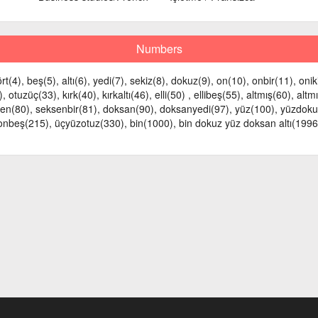
Numbers
dört(4), beş(5), altı(6), yedi(7), sekiz(8), dokuz(9), on(10), onbir(11), onik
 otuzüç(33), kırk(40), kırkaltı(46), elli(50) , ellibeş(55), altmış(60), altm
sen(80), seksenbir(81), doksan(90), doksanyedi(97), yüz(100), yüzdoku
üzonbeş(215), üçyüzotuz(330), bin(1000), bin dokuz yüz doksan altı(1996)