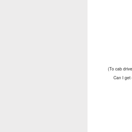
(To cab driv
Can I get