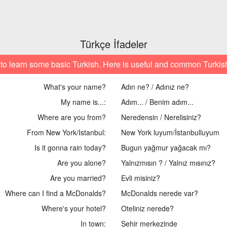
Türkçe İfadeler
to learn some basic Turkish. Here is useful and common Turkis
What's your name?
Adın ne? / Adınız ne?
My name is...:
Adım... / Benim adım...
Where are you from?
Neredensin / Nerelisiniz?
From New York/Istanbul:
New York luyum/İstanbulluyum
Is it gonna rain today?
Bugun yağmur yağacak mı?
Are you alone?
Yalnızmısın ? / Yalnız mısınız?
Are you married?
Evli misiniz?
Where can I find a McDonalds?
McDonalds nerede var?
Where's your hotel?
Oteliniz nerede?
In town:
Şehir merkezinde