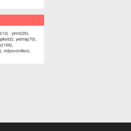
i(12) , yirmi(20),
ışiki(62), yetmiş(70),
z(109),
, milyon(milion),