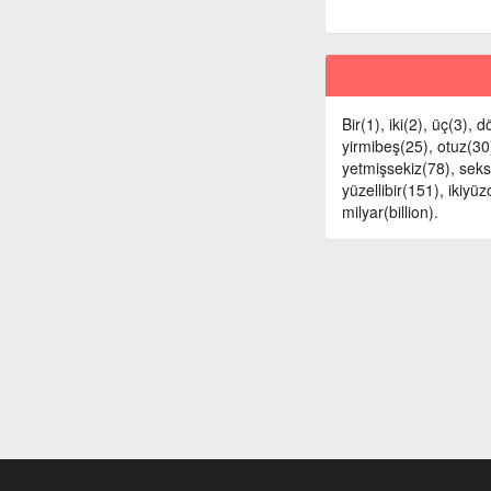
Bir(1), iki(2), üç(3), 
yirmibeş(25), otuz(30),
yetmişsekiz(78), sek
yüzellibir(151), ikiy
milyar(billion).