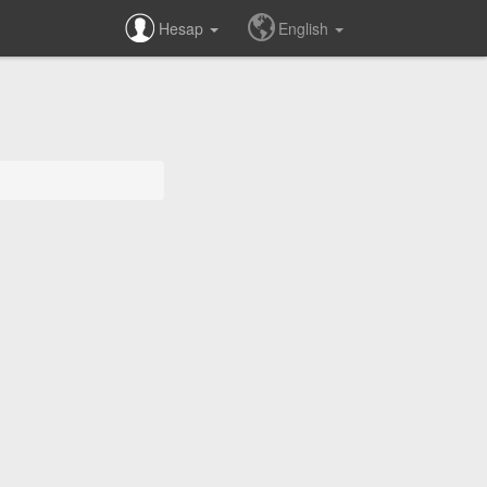
Hesap
English