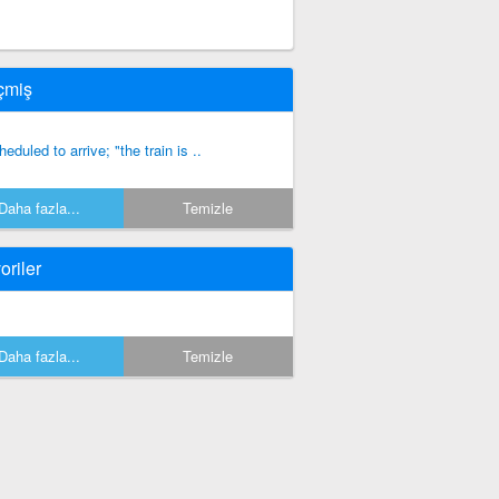
çmiş
heduled to arrive; "the train is ..
Daha fazla...
Temizle
oriler
Daha fazla...
Temizle