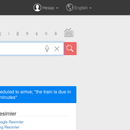
Hesap
English
ç
ı
ğ
ö
ş
ü
â
eduled to arrive; "the train is due in
minutes"
esimler
ogle Resimler
ng Resimler