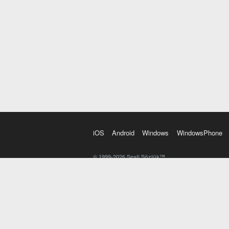
iOS
Android
Windows
WindowsPhone
© 1999-2026 Sesli Sözlük™
20 dilde online sözlük. 20 milyondan fazla sözcük ve anl
kelimesi. Yazım Türkçeleştirici ile hatalı Türkçe metinl
İngilizce kelime haznenizi arttıracak kelime oyunları. 
seslendirilişini otomatik dinlemek için ayarlardan isteğin