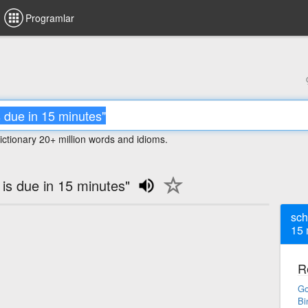
Programlar
ictionary 20+ million words and idioms.
n is due in 15 minutes"
sch
15 
R
Go
Bi