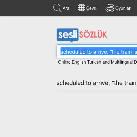
Ara
Çeviri
Oyunlar
Online English Turkish and Multilingual D
scheduled to arrive; "the trai