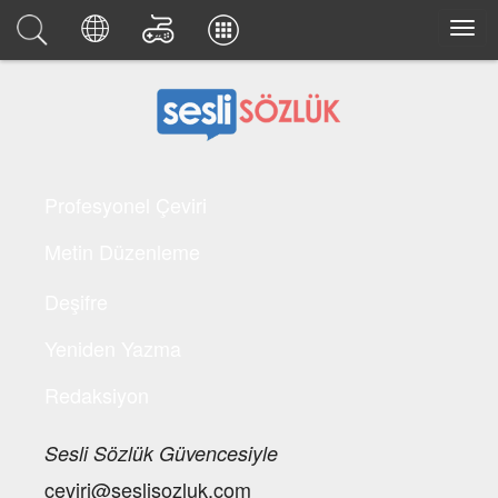
Profesyonel Çeviri
Metin Düzenleme
Deşifre
Yeniden Yazma
Redaksiyon
Sesli Sözlük Güvencesiyle
ceviri@seslisozluk.com