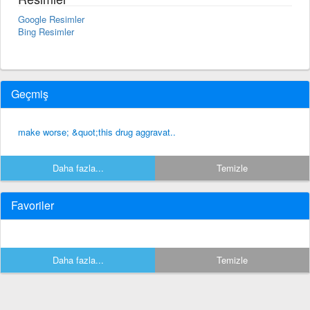
Google Resimler
Bing Resimler
Geçmiş
make worse; &quot;this drug aggravat..
Daha fazla...
Temizle
Favoriler
Daha fazla...
Temizle