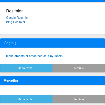
Resimler
Google Resimler
Bing Resimler
Geçmiş
make smooth or smoother, as if by rubbin..
Daha fazla...
Temizle
Favoriler
Daha fazla...
Temizle