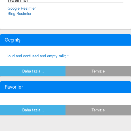
Google Resimler
Bing Resimler
Geçmiş
loud and confused and empty talk; "..
Daha fazla...
Temizle
Favoriler
Daha fazla...
Temizle