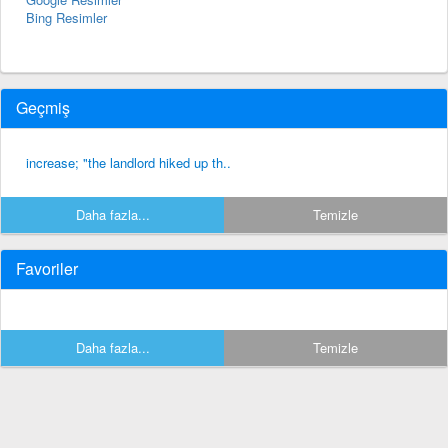
Bing Resimler
Geçmiş
increase; "the landlord hiked up th..
Daha fazla...
Temizle
Favoriler
Daha fazla...
Temizle