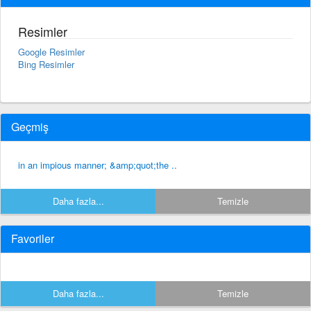
Resimler
Google Resimler
Bing Resimler
Geçmiş
in an impious manner; &amp;quot;the ..
Daha fazla...
Temizle
Favoriler
Daha fazla...
Temizle