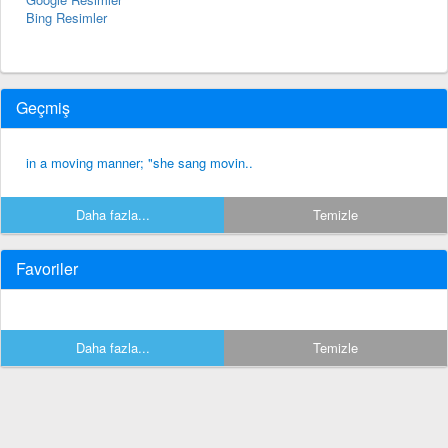
Bing Resimler
Geçmiş
in a moving manner; "she sang movin..
Daha fazla...
Temizle
Favoriler
Daha fazla...
Temizle