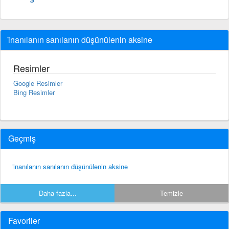
i̇nanılanın sanılanın düşünülenin aksine
Resimler
Google Resimler
Bing Resimler
Geçmiş
i̇nanılanın sanılanın düşünülenin aksine
Daha fazla...
Temizle
Favoriler