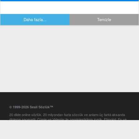
Daha fazla...
Temizle
© 1999-2026 Sesli Sözlük™
20 dilde online sözlük. 20 milyondan fazla sözcük ve anlamı üç farklı aksanda
dinleme seçeneği. Cümle ve Videolar ile zenginleştirilmiş içerik. Etimoloji, Eş ve
Zıt anlamlar, kelime okunuşları ve günün kelimesi. Yazım Türkçeleştirici ile hatalı
Türkçe metinleri düzeltme. iOS, Android ve Windows mobil platformlarda online
ve offline sözlük programları. Sesli Sözlük garantisinde Profesyonel çeviri
hizmetleri. İngilizce kelime haznenizi arttıracak kelime oyunları. Ayarlar