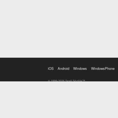
iOS
Android
Windows
WindowsPhone
© 1999-2026 Sesli Sözlük™
20 dilde online sözlük. 20 milyondan fazla sözcük ve anl
kelimesi. Yazım Türkçeleştirici ile hatalı Türkçe metinl
İngilizce kelime haznenizi arttıracak kelime oyunları. 
seslendirilişini otomatik dinlemek için ayarlardan isteğin