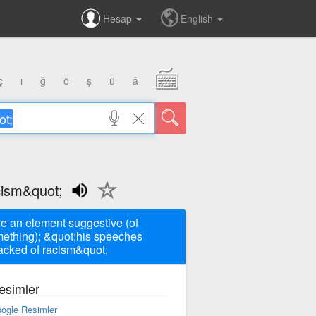
Hesap
English
ç
ı
ğ
ö
ş
ü
â
cism&quot;
e an element suggestive (of
ething); &quot;his speeches
cked of racism&quot;
esimler
ogle Resimler