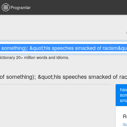
Programlar
ictionary 20+ million words and idioms.
(of something); &quot;his speeches smacked of ra
hav
som
sma
R
Go