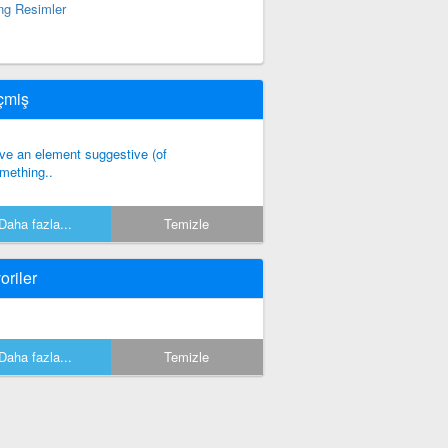
ng Resimler
çmiş
ve an element suggestive (of
mething..
Daha fazla...
Temizle
oriler
Daha fazla...
Temizle