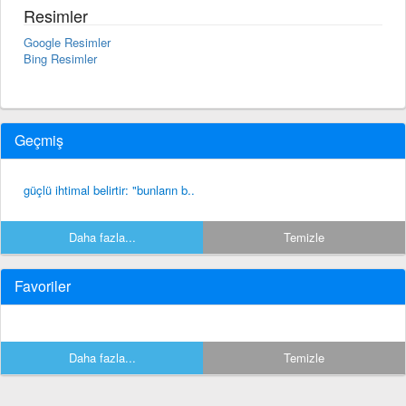
Resimler
Google Resimler
Bing Resimler
Geçmiş
güçlü ihtimal belirtir: "bunların b..
Daha fazla...
Temizle
Favoriler
Daha fazla...
Temizle